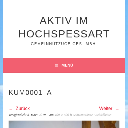
Springe
zum
Inhalt
AKTIV IM
HOCHSPESSART
GEMEINNÜTZUGE GES. MBH.
MENÜ
KUM0001_A
Zurück
Weiter
Veröffentlicht
8. März 2019
am
400 × 300
in
Schwimmlinse “Schildkröte”