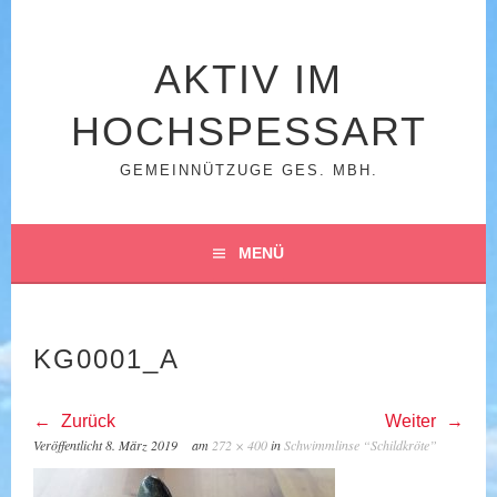
Springe
zum
Inhalt
AKTIV IM
HOCHSPESSART
GEMEINNÜTZUGE GES. MBH.
MENÜ
KG0001_A
Zurück
Weiter
Veröffentlicht
8. März 2019
am
272 × 400
in
Schwimmlinse “Schildkröte”